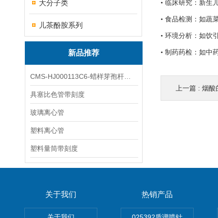
大分子类
• 临床研究：新
• 食品检测：如
儿茶酚胺系列
• 环境分析：如
新品推荐
• 制药药检：如中
CMS-HJ000113C6-蜡样芽孢杆菌素
上一篇 :
烟酸
具塞比色管带刻度
玻璃离心管
塑料离心管
塑料量筒带刻度
关于我们
热销产品
关于我们
025392质谱喷针