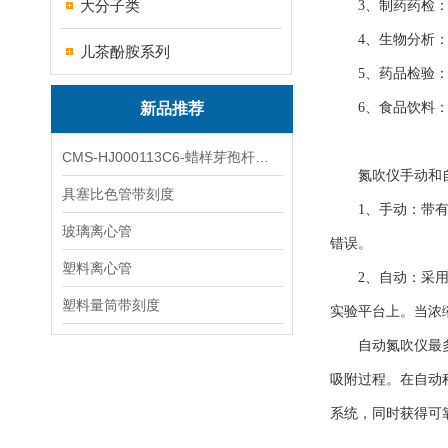
大分子类
3、制药药检：
4、生物分析：
儿茶酚胺系列
5、药品检验：
新品推荐
6、食品饮料：
CMS-HJ000113C6-蜡样芽孢杆菌素
氮吹仪手动和自
具塞比色管带刻度
1、手动：带有移
玻璃离心管
错误。
塑料离心管
2、自动：采用*
塑料量筒带刻度
实验平台上。当浓
自动氮吹仪最多可
吸附过程。在自动
系统，同时获得可