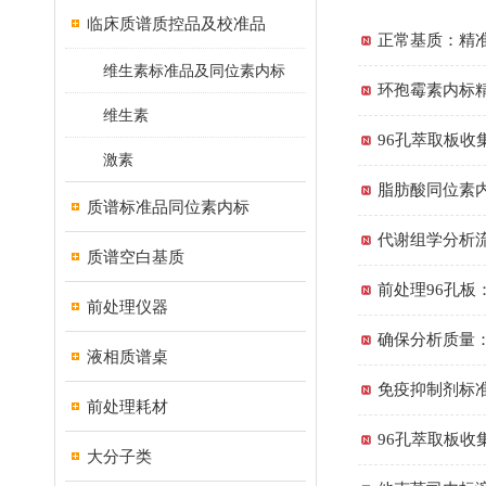
临床质谱质控品及校准品
正常基质：精
维生素标准品及同位素内标
环孢霉素内标
维生素
96孔萃取板收
激素
脂肪酸同位素
质谱标准品同位素内标
代谢组学分析
质谱空白基质
前处理96孔板
前处理仪器
确保分析质量：C
液相质谱桌
免疫抑制剂标
前处理耗材
96孔萃取板收
大分子类