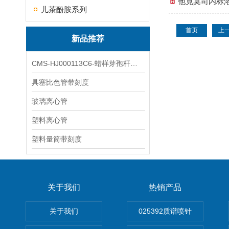
他克莫司内标
儿茶酚胺系列
首页
上
新品推荐
CMS-HJ000113C6-蜡样芽孢杆菌素
具塞比色管带刻度
玻璃离心管
塑料离心管
塑料量筒带刻度
关于我们
热销产品
关于我们
025392质谱喷针