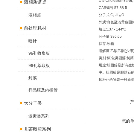
D;5-Cholesten-3β-ol;
液相质谱桌
CAS编号:57-88-5
液相桌
分子式:C₂₇H₄₆O
外观:白色至淡黄色固
前处理耗材
熔点:137 - 144ºC
分子量:386.65
喷针
储存:冰箱
溶解度:乙酸乙酯(少用
96孔收集板
类别:标准;类固醇;制药/
96孔萃取板
用途:胆固醇是所有生
中。胆固醇是胆结石
封膜
这种化合物是一种新型污
样品瓶及内插管
大分子类
激素类系列
您的
儿茶酚胺系列