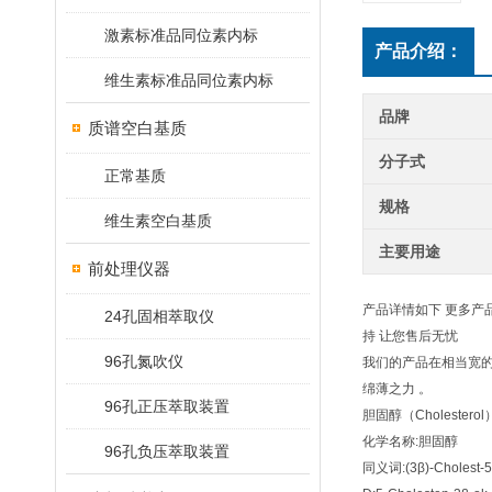
激素标准品同位素内标
产品介绍：
维生素标准品同位素内标
品牌
质谱空白基质
分子式
正常基质
规格
维生素空白基质
主要用途
前处理仪器
产品详情如下 更多产
24孔固相萃取仪
持 让您售后无忧
96孔氮吹仪
我们的产品在相当宽的
绵薄之力 。
96孔正压萃取装置
胆固醇（Cholesterol
化学名称:胆固醇
96孔负压萃取装置
同义词:(3β)-Cholest-5-