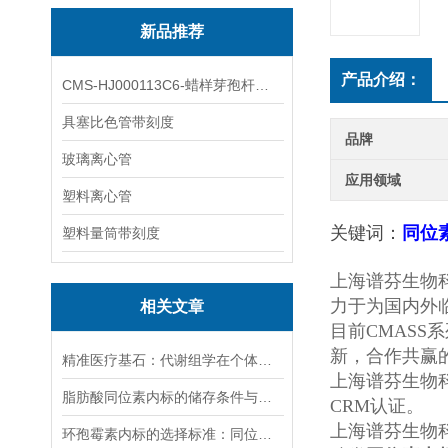
新品推荐
产品介绍：
CMS-HJ000113C6-蜡样芽孢杆菌素
具塞比色管带刻度
品牌
玻璃离心管
应用领域
塑料离心管
关键词：
同位
塑料量筒带刻度
上海谱芬生物
力于为国内外
相关文章
目前CMAS
新，合作共赢
精准医疗基石：代谢组学在个体化诊疗中的应用前景
上海谱芬生物
脂肪酸同位素内标的储存条件与有效期管理
CRM认证。
上海谱芬生物
环孢霉素内标的选择标准：同位素标记vs结构类似物，哪种更优？