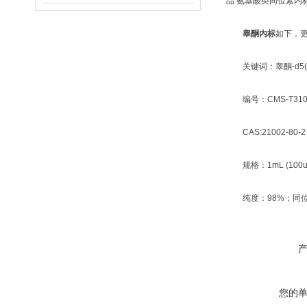
品 氨基酸类同位素内
睾酮内标
如下，
关键词：睾酮-d5(Test
编号：CMS-T310
CAS:21002-80-
规格：1mL (100ug
纯度：98%；同位
您的