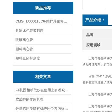
新品推荐
产品介绍：
CMS-HJ000113C6-蜡样芽孢杆菌素
具塞比色管带刻度
品牌
玻璃离心管
应用领域
塑料离心管
塑料量筒带刻度
上海谱芬生物科技有
动化处理方案、质谱
相关文章
目前CMASS系列
验实验室均建立了良
24孔固相萃取仪在使用上有着众多特点
上海谱芬生物科技
皮质醇的作用机理
上海谱芬生物科技有限
分享临床质谱有机酸同位素内标的原理、应用与挑战