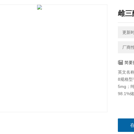
雌三醇-
更新时间
厂商
简要
英文名称：
8规格型号：
5mg；纯
98.1