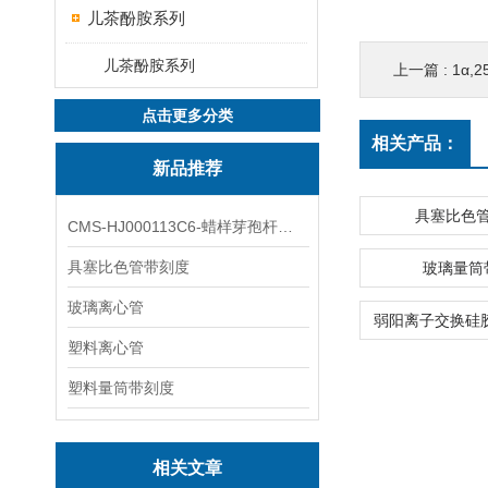
儿茶酚胺系列
儿茶酚胺系列
上一篇 :
1α,2
点击更多分类
相关产品：
新品推荐
具塞比色
CMS-HJ000113C6-蜡样芽孢杆菌素
具塞比色管带刻度
玻璃量筒
玻璃离心管
塑料离心管
塑料量筒带刻度
相关文章