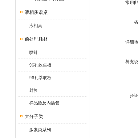
常用
液相质谱桌
液相桌
前处理耗材
详细
喷针
补充
96孔收集板
96孔萃取板
封膜
验
样品瓶及内插管
大分子类
激素类系列