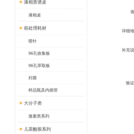
液相质谱桌
液相桌
前处理耗材
详细
喷针
补充
96孔收集板
96孔萃取板
封膜
验
样品瓶及内插管
大分子类
激素类系列
儿茶酚胺系列