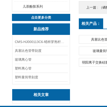
儿茶酚胺系列
上一篇 :
（磷酸
点击更多分类
相关产品：
新品推荐
具塞比色
CMS-HJ000113C6-蜡样芽孢杆菌素
具塞比色管带刻度
玻璃量筒
玻璃离心管
塑料离心管
塑料量筒带刻度
相关文章