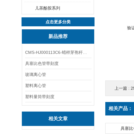
儿茶酚胺系列
点击更多分类
验
新品推荐
CMS-HJ000113C6-蜡样芽孢杆菌素
具塞比色管带刻度
玻璃离心管
塑料离心管
上一篇 :
2
塑料量筒带刻度
相关产品：
相关文章
具塞比