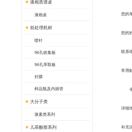
液相质谱桌
您的
液相桌
前处理耗材
您的
喷针
联系
96孔收集板
96孔萃取板
常用
封膜
样品瓶及内插管
大分子类
详细
激素类系列
儿茶酚胺系列
补充