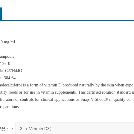
1.0 mg/mL
/ampoule
-97-0
la: C27H44O
t: 384.64
olecalciferol is a form of vitamin D produced naturally by the skin when expos
ortify foods or for use in vitamin supplements. This certified solution standard 
librators or controls for clinical applications or Snap-N-Shoot® in quality cont
reparations.
产品：