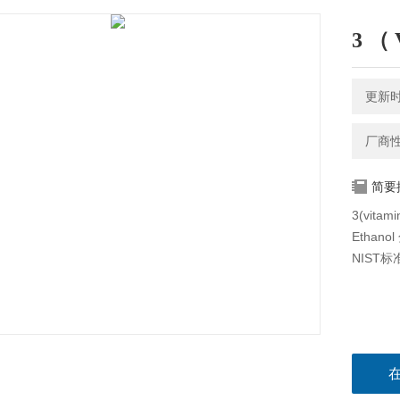
3 （ 
更新时间
厂商
简要
3(vita
Ethan
NIST标