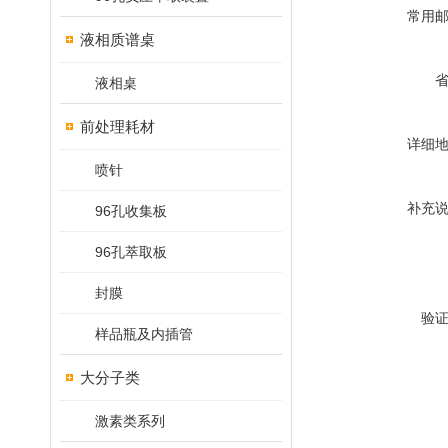
常用
液相质谱桌
液相桌
前处理耗材
详细
喷针
补充
96孔收集板
96孔萃取板
封膜
验
样品瓶及内插管
大分子类
激素类系列