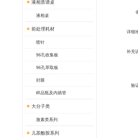
液相质谱桌
液相桌
前处理耗材
详细
喷针
补充
96孔收集板
96孔萃取板
封膜
验
样品瓶及内插管
大分子类
激素类系列
儿茶酚胺系列