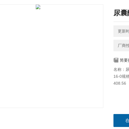
尿囊酸(
更新时间
厂商
简要
名称：尿囊酸
16-0规
408.56