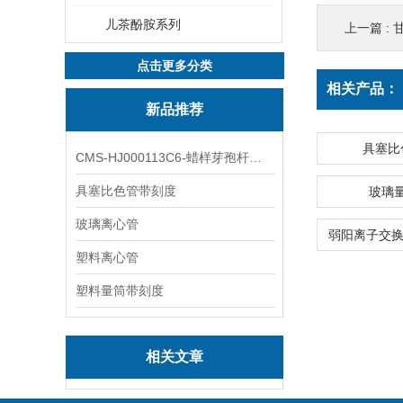
儿茶酚胺系列
上一篇 :
甘
点击更多分类
相关产品：
新品推荐
具塞比
CMS-HJ000113C6-蜡样芽孢杆菌素
具塞比色管带刻度
玻璃
玻璃离心管
塑料离心管
塑料量筒带刻度
相关文章