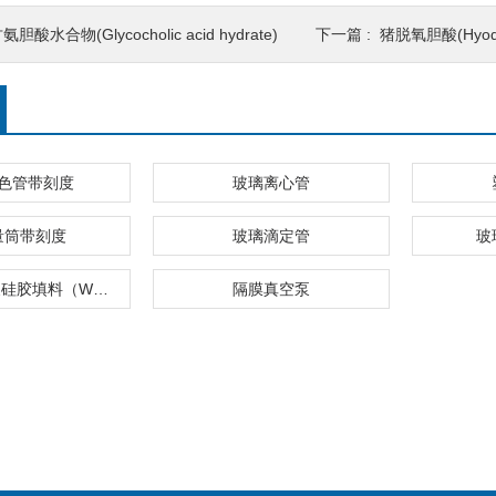
氨胆酸水合物(Glycocholic acid hydrate)
下一篇 :
猪脱氧胆酸(Hyodeox
色管带刻度
玻璃离心管
量筒带刻度
玻璃滴定管
玻
弱阳离子交换硅胶填料（WCX）
隔膜真空泵