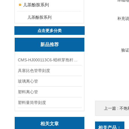
详细
儿茶酚胺系列
儿茶酚胺系列
补充
点击更多分类
新品推荐
验
CMS-HJ000113C6-蜡样芽孢杆菌素
具塞比色管带刻度
玻璃离心管
塑料离心管
塑料量筒带刻度
上一篇 :
不饱和脂肪
相关文章
相关产品：