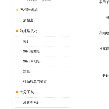
常用
液相质谱桌
液相桌
前处理耗材
详细
喷针
补充
96孔收集板
96孔萃取板
封膜
验
样品瓶及内插管
大分子类
激素类系列