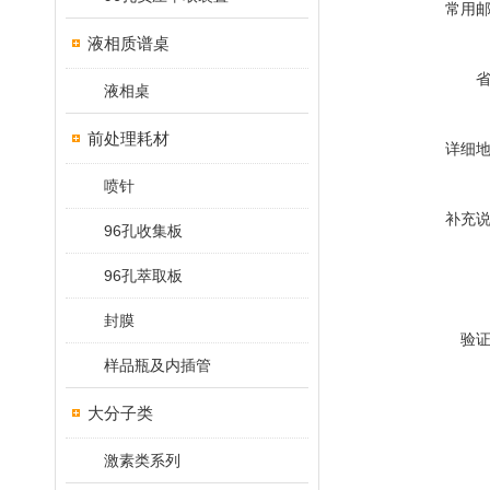
常用
液相质谱桌
液相桌
前处理耗材
详细
喷针
补充
96孔收集板
96孔萃取板
封膜
验
样品瓶及内插管
大分子类
激素类系列