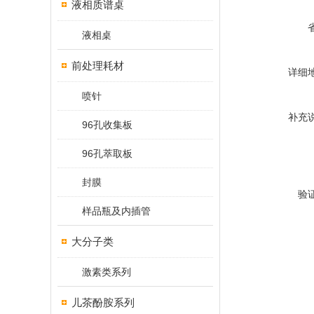
液相质谱桌
液相桌
前处理耗材
详细
喷针
补充
96孔收集板
96孔萃取板
封膜
验
样品瓶及内插管
大分子类
激素类系列
儿茶酚胺系列