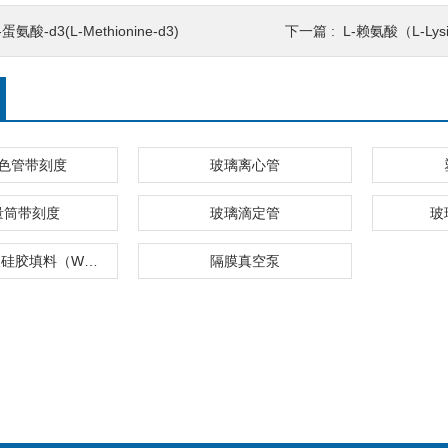
-蛋氨酸-d3(L-Methionine-d3)
下一篇 :
L-赖氨酸（L-Lys
色管带刻度
玻璃离心管
量筒带刻度
玻璃滴定管
玻
弱阳离子交换硅胶填料（WCX）
隔膜真空泵