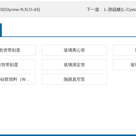
d3(Glycine-N,N,O-d3)
下一篇 :
L-胱硫醚(L-Cysta
色管带刻度
玻璃离心管
量筒带刻度
玻璃滴定管
玻
弱阳离子交换硅胶填料（WCX）
隔膜真空泵