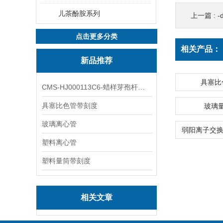
儿茶酚胺系列
上一篇 :
-
点击更多分类
相关产品：
新品推荐
具塞比
CMS-HJ000113C6-蜡样芽孢杆菌素
具塞比色管带刻度
玻璃
玻璃离心管
塑料离心管
塑料量筒带刻度
相关文章