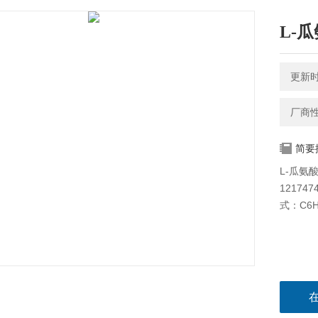
L-瓜氨
更新时间
厂商
简要
L-瓜氨酸-
12174
式：C6H