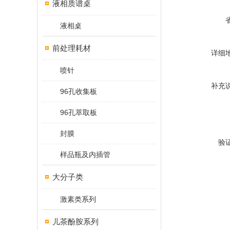
液相质谱桌
液相桌
前处理耗材
详细
喷针
补充
96孔收集板
96孔萃取板
封膜
验
样品瓶及内插管
大分子类
激素类系列
儿茶酚胺系列