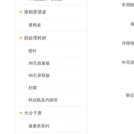
常用
液相质谱桌
液相桌
前处理耗材
详细
喷针
补充
96孔收集板
96孔萃取板
封膜
验
样品瓶及内插管
大分子类
激素类系列