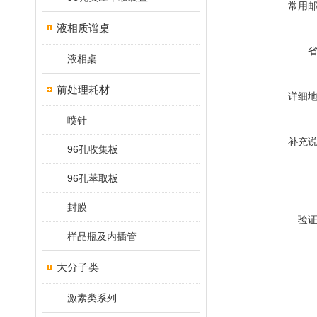
常用
液相质谱桌
液相桌
前处理耗材
详细
喷针
补充
96孔收集板
96孔萃取板
封膜
验
样品瓶及内插管
大分子类
激素类系列