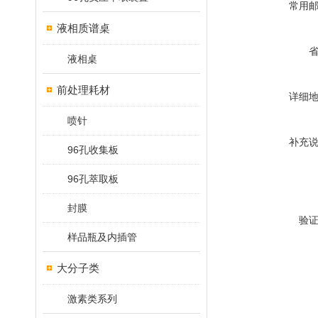
常用
液相质谱桌
液相桌
前处理耗材
详细
喷针
补充
96孔收集板
96孔萃取板
封膜
验
样品瓶及内插管
大分子类
激素类系列