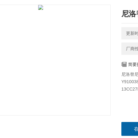
尼洛替
更新时间
厂商
简要
尼洛替尼-1
Y9100
13CC2