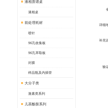
液相质谱桌
液相桌
前处理耗材
详细
喷针
补充
96孔收集板
96孔萃取板
封膜
验
样品瓶及内插管
大分子类
激素类系列
儿茶酚胺系列