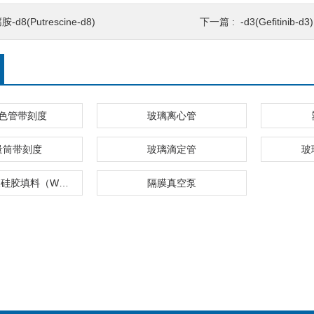
胺-d8(Putrescine-d8)
下一篇 :
-d3(Gefitinib-d3)
色管带刻度
玻璃离心管
量筒带刻度
玻璃滴定管
玻
弱阳离子交换硅胶填料（WCX）
隔膜真空泵