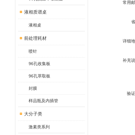
常用
液相质谱桌
液相桌
前处理耗材
详细
喷针
补充
96孔收集板
96孔萃取板
封膜
验
样品瓶及内插管
大分子类
激素类系列