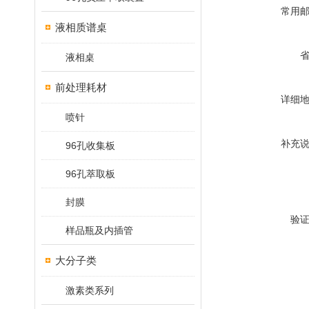
常用
液相质谱桌
液相桌
前处理耗材
详细
喷针
补充
96孔收集板
96孔萃取板
封膜
验
样品瓶及内插管
大分子类
激素类系列