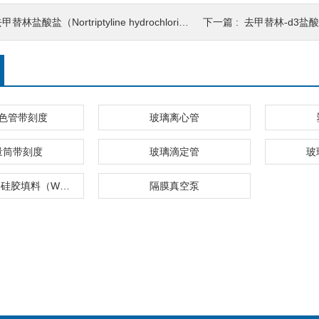
甲替林盐酸盐（Nortriptyline hydrochloride）
下一篇 :
去甲替林-d3盐酸（Nortri
色管带刻度
玻璃离心管
量筒带刻度
玻璃滴定管
玻
弱阳离子交换硅胶填料（WCX）
隔膜真空泵