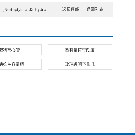
ptyline-d3 Hydrochloride）
返回顶部
返回列表
塑料离心管
塑料量筒带刻度
璃棕色容量瓶
玻璃透明容量瓶