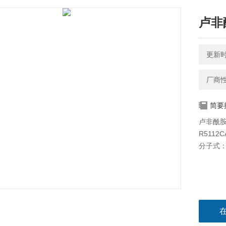
卢非酰
更新时间
厂商
简要
卢非酰胺-
R5112
分子式：C