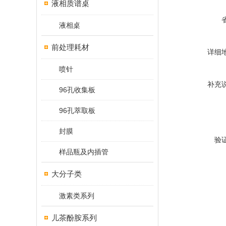
液相质谱桌
液相桌
前处理耗材
详细
喷针
补充
96孔收集板
96孔萃取板
封膜
验
样品瓶及内插管
大分子类
激素类系列
儿茶酚胺系列