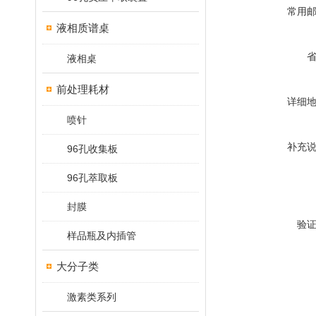
常用
液相质谱桌
液相桌
前处理耗材
详细
喷针
补充
96孔收集板
96孔萃取板
封膜
验
样品瓶及内插管
大分子类
激素类系列