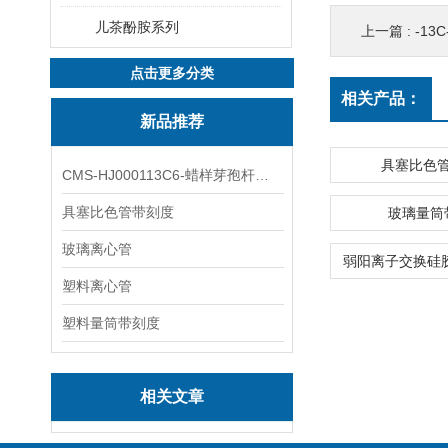
儿茶酚胺系列
上一篇 :
-13C
点击更多分类
相关产品：
新品推荐
具塞比色
CMS-HJ000113C6-蜡样芽孢杆菌素
具塞比色管带刻度
玻璃量筒
玻璃离心管
塑料离心管
塑料量筒带刻度
相关文章