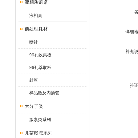
液相质谱桌
液相桌
前处理耗材
详细
喷针
补充
96孔收集板
96孔萃取板
封膜
验
样品瓶及内插管
大分子类
激素类系列
儿茶酚胺系列