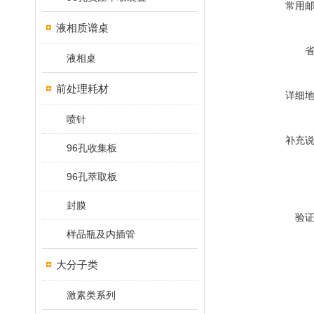
常用
液相质谱桌
液相桌
前处理耗材
详细
喷针
补充
96孔收集板
96孔萃取板
封膜
验
样品瓶及内插管
大分子类
激素类系列