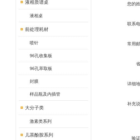
液相质谱桌
您的
液相桌
联系
前处理耗材
喷针
常用
96孔收集板
96孔萃取板
封膜
详细
样品瓶及内插管
补充
大分子类
激素类系列
儿茶酚胺系列
验