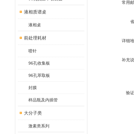
常用
液相质谱桌
液相桌
前处理耗材
详细
喷针
补充
96孔收集板
96孔萃取板
封膜
验
样品瓶及内插管
大分子类
激素类系列