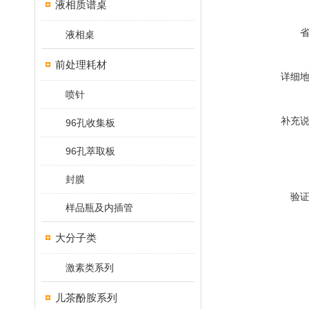
液相质谱桌
液相桌
前处理耗材
详细
喷针
补充
96孔收集板
96孔萃取板
封膜
验
样品瓶及内插管
大分子类
激素类系列
儿茶酚胺系列