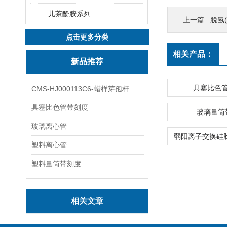
儿茶酚胺系列
上一篇 :
脱氢(D
点击更多分类
相关产品：
新品推荐
具塞比色
CMS-HJ000113C6-蜡样芽孢杆菌素
具塞比色管带刻度
玻璃量筒
玻璃离心管
塑料离心管
塑料量筒带刻度
相关文章