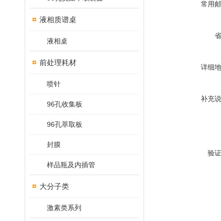
常用
液相质谱桌
液相桌
前处理耗材
详细
喷针
补充
96孔收集板
96孔萃取板
封膜
验
样品瓶及内插管
大分子类
激素类系列