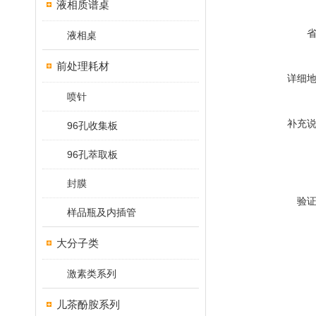
液相质谱桌
液相桌
前处理耗材
详细
喷针
补充
96孔收集板
96孔萃取板
封膜
验
样品瓶及内插管
大分子类
激素类系列
儿茶酚胺系列