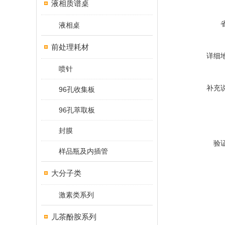
液相质谱桌
液相桌
前处理耗材
详细
喷针
补充
96孔收集板
96孔萃取板
封膜
验
样品瓶及内插管
大分子类
激素类系列
儿茶酚胺系列