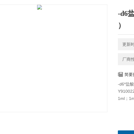
-d6盐
）
更新时间
厂商
简要
-d6*盐酸
Y91002
1ml；1