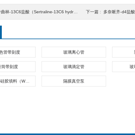
曲林-13C6盐酸（Sertraline-13C6 hydrochloride）
下一篇 :
多奈哌齐-d4盐酸（Donep
色管带刻度
玻璃离心管
量筒带刻度
玻璃滴定管
玻
弱阳离子交换硅胶填料（WCX）
隔膜真空泵