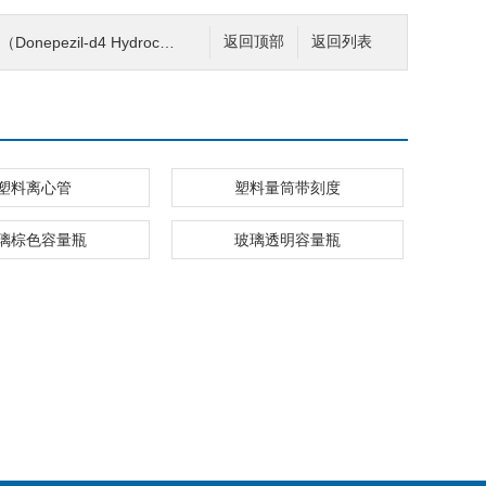
ezil-d4 Hydrochloride）
返回顶部
返回列表
塑料离心管
塑料量筒带刻度
璃棕色容量瓶
玻璃透明容量瓶