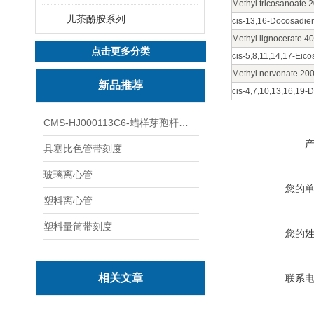
Methyl tricosanoate 
儿茶酚胺系列
cis
-13,16-Docosadien
Methyl lignocerate 4
点击更多分类
cis
-5,8,11,14,17-Eic
Methyl nervonate 20
新品推荐
cis
-4,7,10,13,16,19-
CMS-HJ000113C6-蜡样芽孢杆菌素
具塞比色管带刻度
玻璃离心管
您的
塑料离心管
塑料量筒带刻度
您的
相关文章
联系