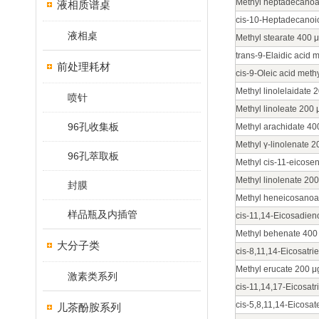
Methyl heptadecanoa
液相质谱桌
cis-10-Heptadecanoic
液相桌
Methyl stearate 400 
trans-9-Elaidic acid 
前处理耗材
cis-9-Oleic acid meth
Methyl linolelaidate 
喷针
Methyl linoleate 200
96孔收集板
Methyl arachidate 4
Methyl γ-linolenate 
96孔萃取板
Methyl
cis
-11-eicose
Methyl linolenate 20
封膜
Methyl heneicosanoa
样品瓶及内插管
cis
-11,14-Eicosadieno
Methyl behenate 400
大分子类
cis
-8,11,14-Eicosatri
Methyl erucate 200 
激素类系列
cis
-11,14,17-Eicosatr
cis-5,8,11,14-Eicosat
儿茶酚胺系列