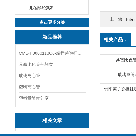
儿茶酚胺系列
上一篇 :
Fibr
点击更多分类
新品推荐
相关产品：
CMS-HJ000113C6-蜡样芽孢杆菌素
具塞比色
具塞比色管带刻度
玻璃量筒
玻璃离心管
塑料离心管
塑料量筒带刻度
相关文章