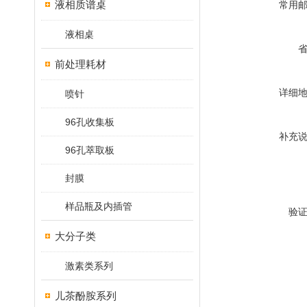
液相质谱桌
常用
液相桌
前处理耗材
详细
喷针
96孔收集板
补充
96孔萃取板
封膜
样品瓶及内插管
验
大分子类
激素类系列
儿茶酚胺系列