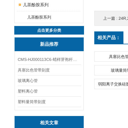
儿茶酚胺系列
儿茶酚胺系列
上一篇 :
24R,25
点击更多分类
相关产品：
新品推荐
具塞比色
CMS-HJ000113C6-蜡样芽孢杆菌素
具塞比色管带刻度
玻璃量筒
玻璃离心管
塑料离心管
塑料量筒带刻度
相关文章