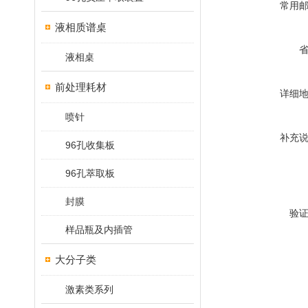
常用
液相质谱桌
液相桌
前处理耗材
详细
喷针
补充
96孔收集板
96孔萃取板
封膜
验
样品瓶及内插管
大分子类
激素类系列