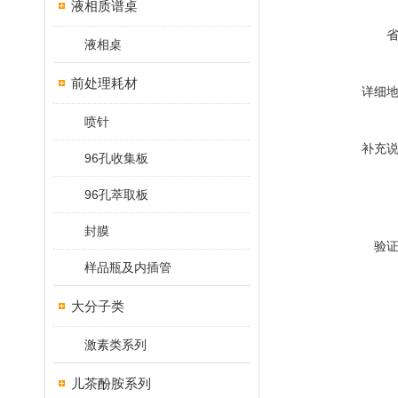
液相质谱桌
液相桌
前处理耗材
详细
喷针
补充
96孔收集板
96孔萃取板
封膜
验
样品瓶及内插管
大分子类
激素类系列
儿茶酚胺系列