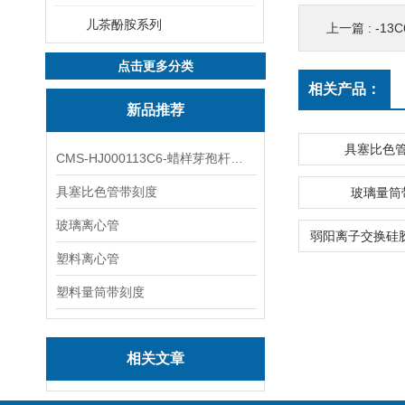
儿茶酚胺系列
上一篇 :
-13C
点击更多分类
相关产品：
新品推荐
具塞比色
CMS-HJ000113C6-蜡样芽孢杆菌素
具塞比色管带刻度
玻璃量筒
玻璃离心管
塑料离心管
塑料量筒带刻度
相关文章