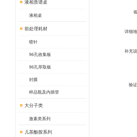
液相质谱桌
液相桌
前处理耗材
详细
喷针
补充
96孔收集板
96孔萃取板
封膜
验
样品瓶及内插管
大分子类
激素类系列
儿茶酚胺系列