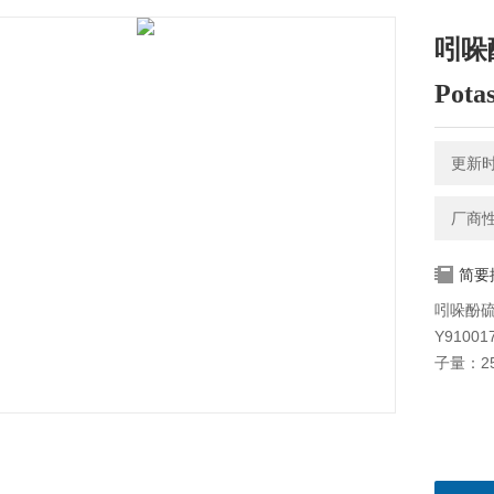
吲哚酚
Potas
更新时间
厂商
简要
吲哚酚硫酸钾
Y9100
子量：25