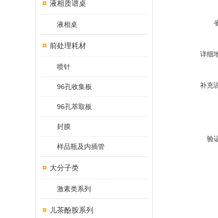
液相质谱桌
液相桌
前处理耗材
详细
喷针
补充
96孔收集板
96孔萃取板
封膜
验
样品瓶及内插管
大分子类
激素类系列
儿茶酚胺系列