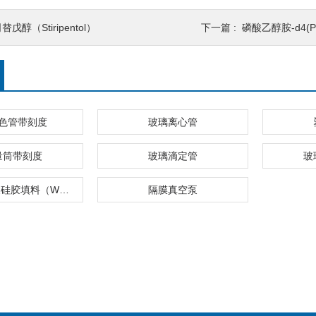
替戊醇（Stiripentol）
下一篇 :
磷酸乙醇胺-d4(Phosp
色管带刻度
玻璃离心管
量筒带刻度
玻璃滴定管
玻
弱阳离子交换硅胶填料（WCX）
隔膜真空泵