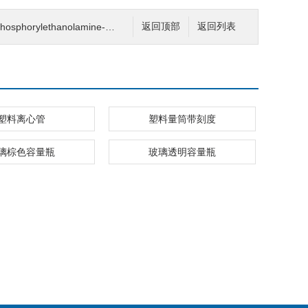
horylethanolamine-d4)
返回顶部
返回列表
塑料离心管
塑料量筒带刻度
璃棕色容量瓶
玻璃透明容量瓶