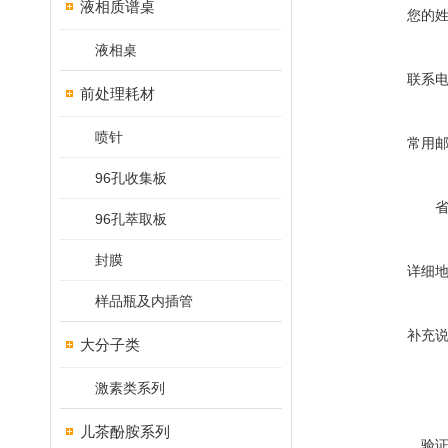
液相质谱桌
您的
液相桌
联系
前处理耗材
喷针
常用
96孔收集板
96孔萃取板
封膜
详细
样品瓶及内插管
补充
大分子类
激素类系列
儿茶酚胺系列
验