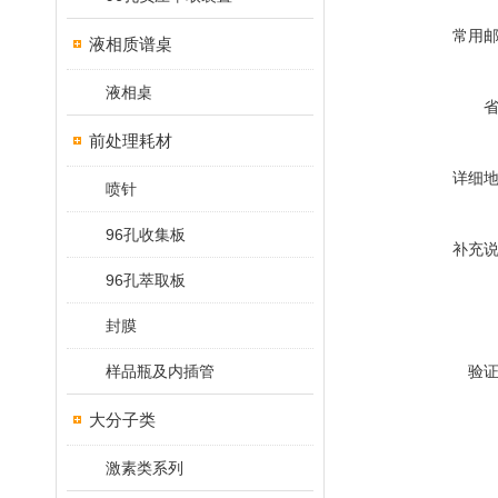
常用
液相质谱桌
液相桌
前处理耗材
详细
喷针
96孔收集板
补充
96孔萃取板
封膜
样品瓶及内插管
验
大分子类
激素类系列