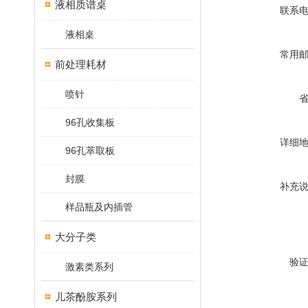
液相质谱桌
联系
液相桌
常用
前处理耗材
喷针
96孔收集板
详细
96孔萃取板
封膜
补充
样品瓶及内插管
大分子类
验
激素类系列
儿茶酚胺系列