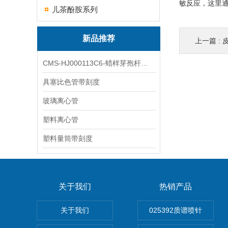
敏反应，这里通
儿茶酚胺系列
新品推荐
上一篇 :
CMS-HJ000113C6-蜡样芽孢杆菌素
具塞比色管带刻度
玻璃离心管
塑料离心管
塑料量筒带刻度
关于我们
热销产品
关于我们
025392质谱喷针