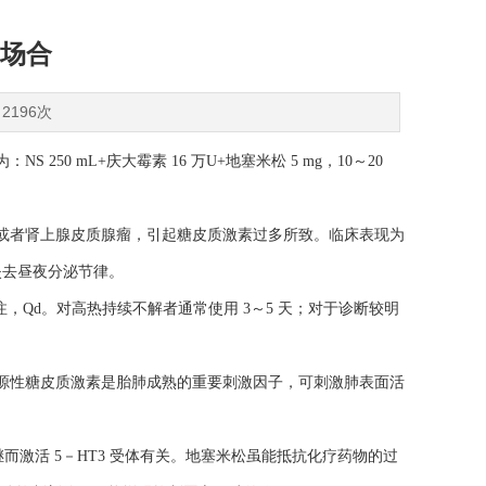
场合
2196次
 250 mL+
庆大霉素 16
万U+
地塞米松 5 mg
，10
～20
或者肾上腺皮质腺瘤，引起糖皮质激素过多所致。临床表现为
失去昼夜分泌节律。
注，Qd
。对高热持续不解者通常使用 3
～5
天；对于诊断较明
源性糖皮质激素是胎肺成熟的重要刺激因子，可刺激肺表面活
而激活 5
－HT3
受体有关。地塞米松虽能抵抗化疗药物的过