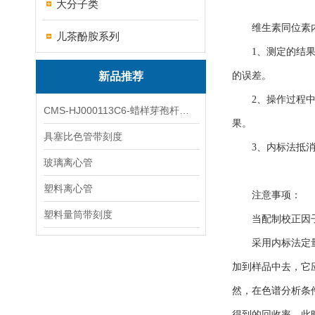
大分子类
维生素同位素内
儿茶酚胺系列
1、测定的结果较
新品推荐
的误差。
2、操作过程中样
CMS-HJ000113C6-蜡样芽孢杆菌素
果。
具塞比色管带刻度
3、内标法抵消
玻璃离心管
塑料离心管
注意事项：
塑料量筒带刻度
当配制校正因子测
采用内标法定量时
加到样品中去，它
然，在色谱分析条
得到的回收率，此