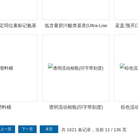
定同位素标记氨基
低含量胆汁酸类基质(Ultra-Low
蓝盖:预开口
混合物
Bile acids matrix)
塑料桶
透明流动相瓶(印字带刻度)
棕色流动
上一页
下一页
末页
共 1621 条记录，当前 11 / 136 页