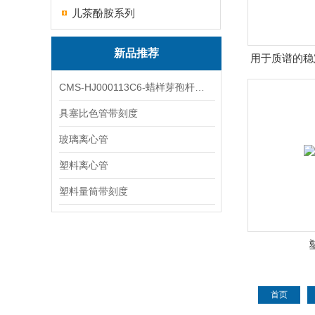
儿茶酚胺系列
新品推荐
用于质谱的稳
酸
CMS-HJ000113C6-蜡样芽孢杆菌素
具塞比色管带刻度
玻璃离心管
塑料离心管
塑料量筒带刻度
首页