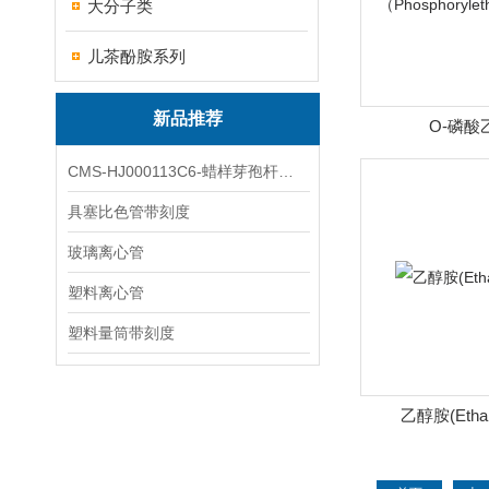
大分子类
儿茶酚胺系列
新品推荐
O-磷酸
（Phosphorylet
CMS-HJ000113C6-蜡样芽孢杆菌素
具塞比色管带刻度
玻璃离心管
塑料离心管
塑料量筒带刻度
乙醇胺(Ethan