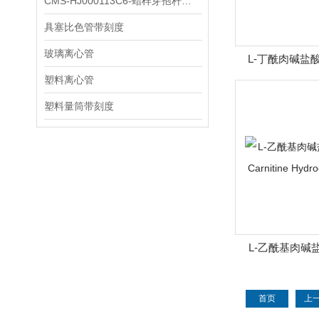
CMS-HJ000113C6-蜡样芽孢杆菌素
具塞比色管带刻度
玻璃离心管
L-丁酰肉碱盐酸（B
carnitine Chlo
塑料离心管
塑料量筒带刻度
L-乙酰基肉碱盐酸(
Carnitine Hydro
首页
上