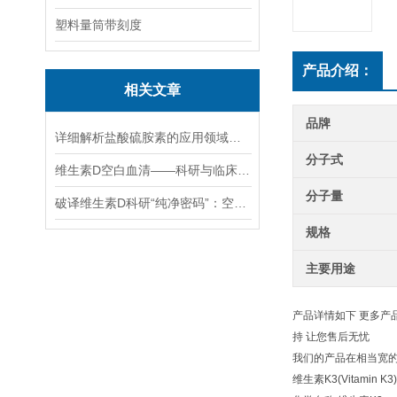
塑料量筒带刻度
产品介绍：
相关文章
品牌
详细解析盐酸硫胺素的应用领域和作用
分子式
维生素D空白血清——科研与临床的“黄金标尺”
分子量
破译维生素D科研“纯净密码”：空白血清如何赋能超灵敏检测技术突破
规格
主要用途
产品详情如下 更多产
持 让您售后无忧
我们的产品在相当宽
维生素K3(Vitamin K3)