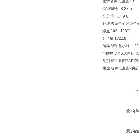
化学名称:维生素K3
CAS编号:58-27-5
分子式:C₁₁H₈O₂
外观:淡黄色至浅绿色
熔点:103 - 108℃
分子量:172.18
储存:琥珀色小瓶，-2
溶解度:DMSO(略)、
类别:标准;制药/ AP
用途:各种维生素k的
您的
您的