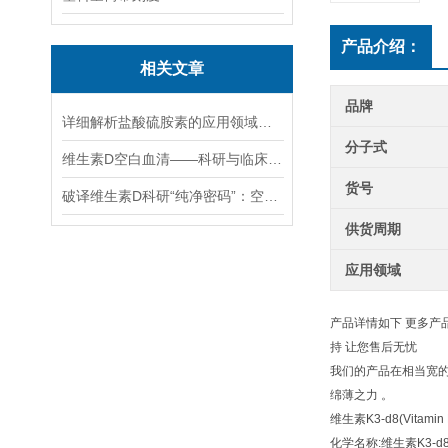
产品介绍：
相关文章
品牌
详细解析盐酸硫胺素的应用领域和作用
分子式
维生素D空白血清——科研与临床的“黄金标尺”
货号
破译维生素D科研“纯净密码”：空白血清如何赋能超灵敏检测技术突破
供货周期
应用领域
产品详情如下 更多产
持 让您售后无忧
我们的产品在相当宽的
绵薄之力 。
维生素K3-d8(Vitamin 
化学名称:维生素K3-d