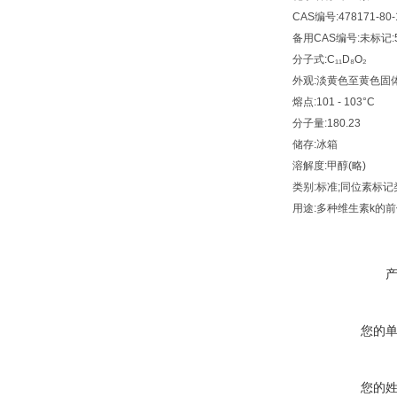
CAS编号:478171-80-
备用CAS编号:未标记:58
分子式:C₁₁D₈O₂
外观:淡黄色至黄色固
熔点:101 - 103°C
分子量:180.23
储存:冰箱
溶解度:甲醇(略)
类别:标准;同位素标记类
用途:多种维生素k的
您的
您的