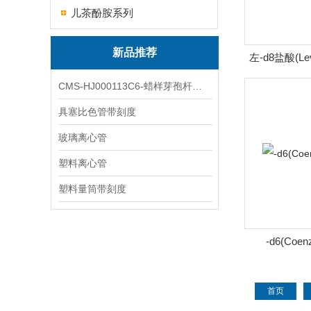
儿茶酚胺系列
新品推荐
左-d8盐酸(Levo
CMS-HJ000113C6-蜡样芽孢杆菌素
具塞比色管带刻度
玻璃离心管
塑料离心管
塑料量筒带刻度
-d6(Coen
首页