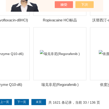
floxacin-d8HCl)
Ropivacaine HCl标品
沃替西汀-d82
zyme Q10-d6)
瑞戈非尼(Regorafenib )
依度沙
上一页
下一页
末页
共 1621 条记录，当前 33 / 136 页