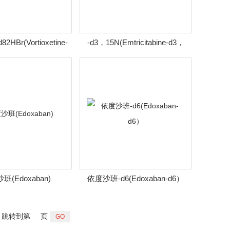
HBr(Vortioxetine-
-d3，15N(Emtricitabine-d3，
d82HBr)
15N）
班(Edoxaban)
依度沙班-d6(Edoxaban-d6）
跳转到第
页